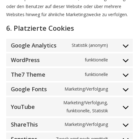
oder den Benutzer auf dieser Website oder über mehrere
Websites hinweg für ähnliche Marketingzwecke zu verfolgen.
6. Platzierte Cookies
Google Analytics
Statistik (anonym)
Consent
to
WordPress
funktionelle
Consent
service
to
google-
The7 Theme
funktionelle
Consent
service
analytics
to
wordpress
Google Fonts
Marketing/Verfolgung
Consent
service
to
the7-
Marketing/Verfolgung,
YouTube
service
theme
Consent
funktionelle, Statistik
google-
to
ShareThis
Marketing/Verfolgung
fonts
service
Consent
youtube
to
Zweck wird noch ermittelt